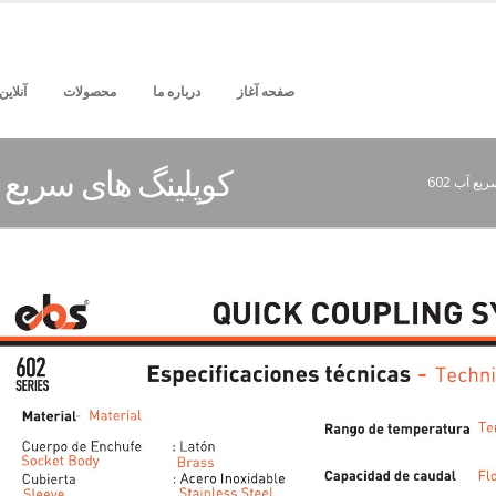
صفحه آغاز
درباره ما
محصولات
آنلای
کوپلینگ های سریع آب
ع آب 602