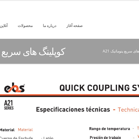
صفحه آغاز
درباره ما
محصولات
آنلای
کوپلینگ های سریع پنو
ای سریع پنوماتیک A21