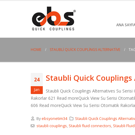
ANA SAYF
HOME
STAUBLI QUICK COUPLINGS ALTERNATIVE
TAG
Staubli Quick Couplings 
24
Jan
Staubli Quick Couplings Alternatives Su Seris
Rakorlar 621 Read moreQuick View Su Serisi Otomatik
606 Read moreQuick View Su Serisi Otomatik Rakorlar
By
ebsyonetim34
Staubli Quick Couplings Alternati
staubli couplings
,
Staubli fluid connectors
,
Staubli Flui