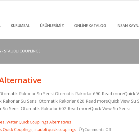
A
KURUMSAL
ÜRÜNLERIMIZ
ONLINE KATALOG
İNSAN KAYN
 -
STAUBLI COUPLINGS
Alternative
i Otomatik Rakorlar Su Serisi Otomatik Rakorlar 690 Read moreQuick V
 Rakorlar Su Serisi Otomatik Rakorlar 620 Read moreQuick View Su Se
 Su Serisi Otomatik Rakorlar 602 Read moreQuick View Su Serisi...
ves
,
Water Quick Couplings Alternatives
ds Quick Couplings
,
staubli quick couplings
Comments Off