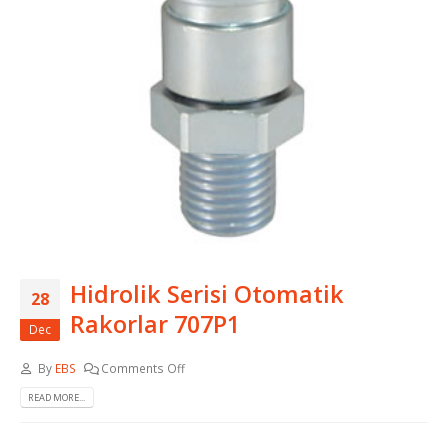
Hidrolik Serisi Otomatik
28
Rakorlar 707P1
Dec
By
EBS
Comments Off
READ MORE...