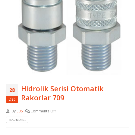
Hidrolik Serisi Otomatik
28
Rakorlar 709
Dec
By
EBS
Comments Off
READ MORE...