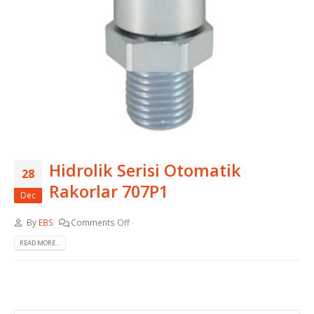
Hidrolik Serisi Otomatik
28
Rakorlar 707P1
Dec
By
EBS
Comments Off
READ MORE...