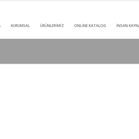
A
KURUMSAL
ÜRÜNLERIMIZ
ONLINE KATALOG
İNSAN KAYN