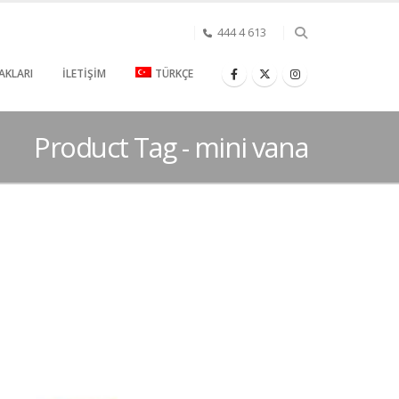
444 4 613
AKLARI
İLETIŞIM
TÜRKÇE
Product Tag - mini vana