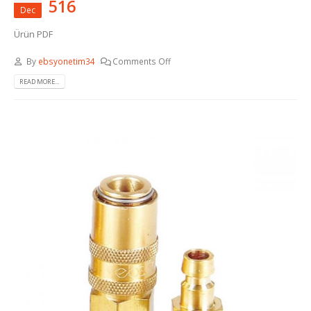
516
Dec
Ürün PDF
By
ebsyonetim34
Comments Off
READ MORE...