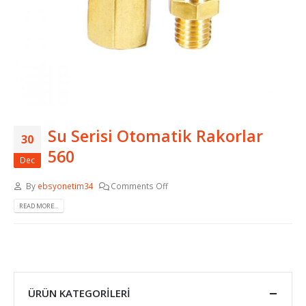
Su Serisi Otomatik Rakorlar
30
560
Dec
By
ebsyonetim34
Comments Off
READ MORE...
ÜRÜN KATEGORILERI