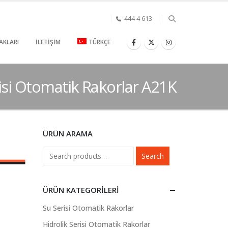
444 4 613
AKLARI
İLETIŞIM
TÜRKÇE
isi Otomatik Rakorlar A21K
ÜRÜN ARAMA
Search
ÜRÜN KATEGORILERI
Su Serisi Otomatik Rakorlar
Hidrolik Serisi Otomatik Rakorlar