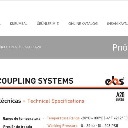
A
KURUMSAL
ÜRÜNLERIMIZ
ONLINE KATALOG
İNSAN KAYN
Pnö
IK OTOMATIK RAKOR A20