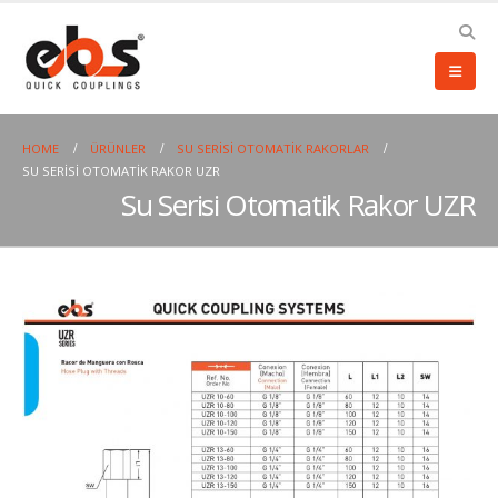
HOME
ÜRÜNLER
SU SERISI OTOMATIK RAKORLAR
SU SERISI OTOMATIK RAKOR UZR
Su Serisi Otomatik Rakor UZR