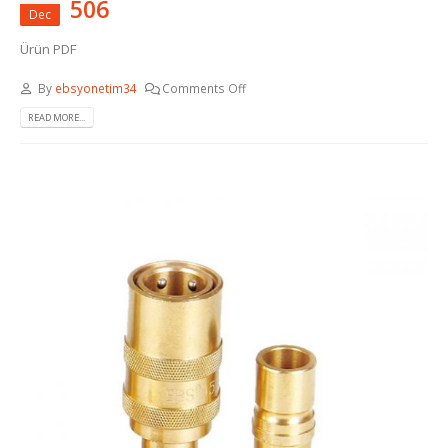
506
Dec
Ürün PDF
By
ebsyonetim34
Comments Off
READ MORE...