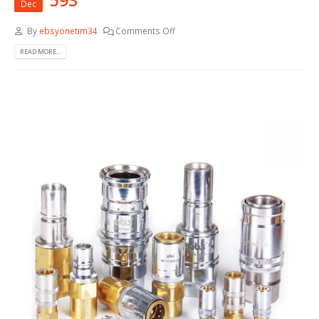
Dec
By
ebsyonetim34
Comments Off
READ MORE...