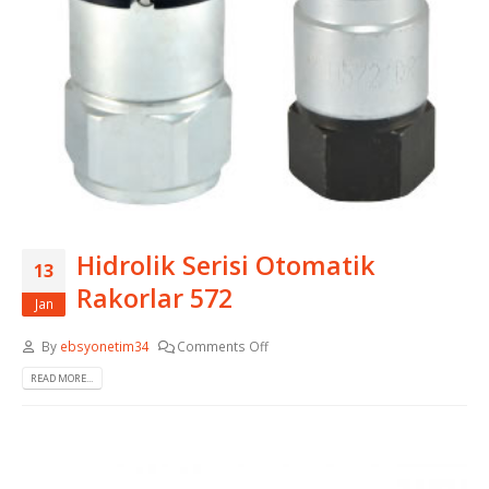
Hidrolik Serisi Otomatik
13
Rakorlar 572
Jan
By
ebsyonetim34
Comments Off
READ MORE...