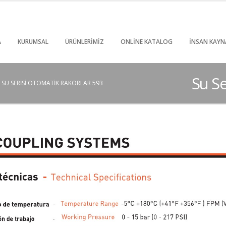
A
KURUMSAL
ÜRÜNLERIMIZ
ONLINE KATALOG
İNSAN KAYN
Su Se
SU SERISI OTOMATIK RAKORLAR 593