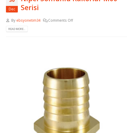
Serisi
Dec
By
ebsyonetim34
Comments Off
READ MORE...