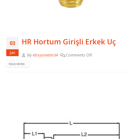
HR Hortum Girişli Erkek Uç
03
Jan
By
ebsyonetim34
Comments Off
READ MORE...