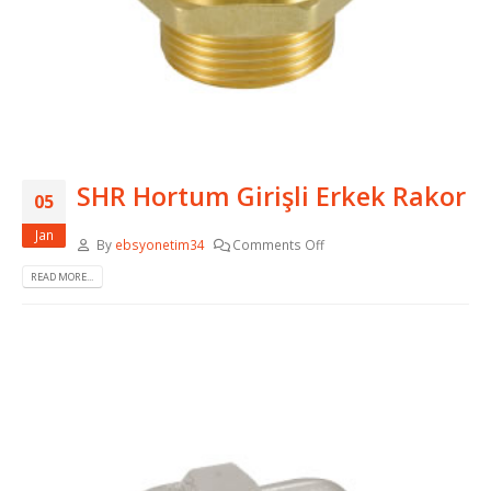
SHR Hortum Girişli Erkek Rakor
05
Jan
By
ebsyonetim34
Comments Off
READ MORE...