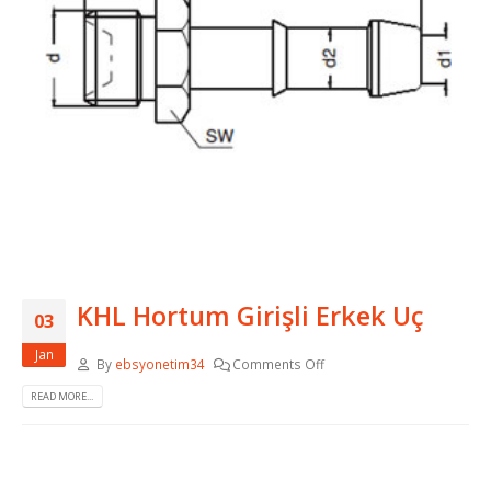
KHL Hortum Girişli Erkek Uç
03
Jan
By
ebsyonetim34
Comments Off
READ MORE...