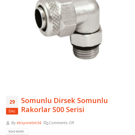
Somunlu Dirsek Somunlu
29
Rakorlar S00 Serisi
Dec
By
ebsyonetim34
Comments Off
READ MORE...