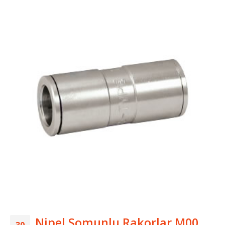
Nipel Somunlu Rakorlar M00
30