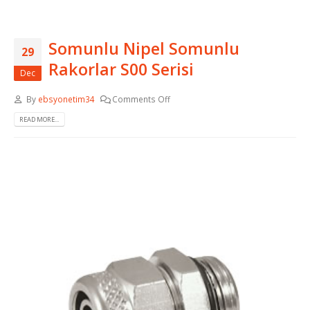
Somunlu Nipel Somunlu
29
Rakorlar S00 Serisi
Dec
By
ebsyonetim34
Comments Off
READ MORE...