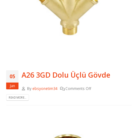
A26 3GD Dolu Üçlü Gövde
05
Jan
By
ebsyonetim34
Comments Off
READ MORE...