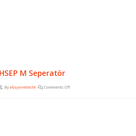
HSEP M Seperatör
By
ebsyonetim34
Comments Off