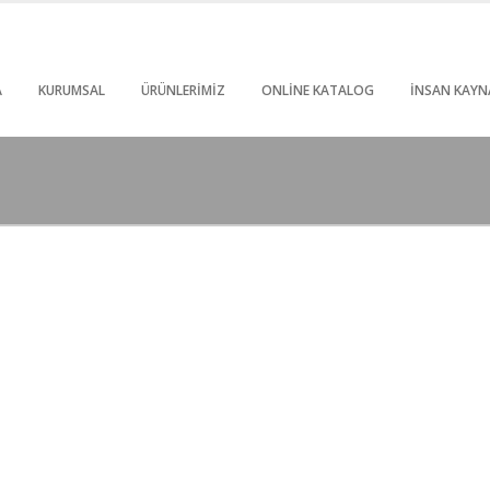
A
KURUMSAL
ÜRÜNLERIMIZ
ONLINE KATALOG
İNSAN KAYN