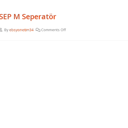
SEP M Seperatör
By
ebsyonetim34
Comments Off