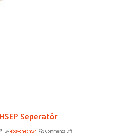
HSEP Seperatör
By
ebsyonetim34
Comments Off