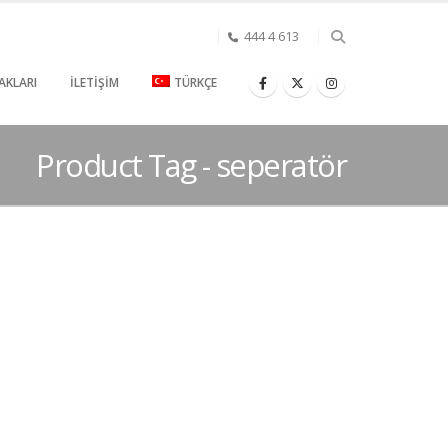
444 4 613
AKLARI
İLETIŞIM
TÜRKÇE
Product Tag - seperatör